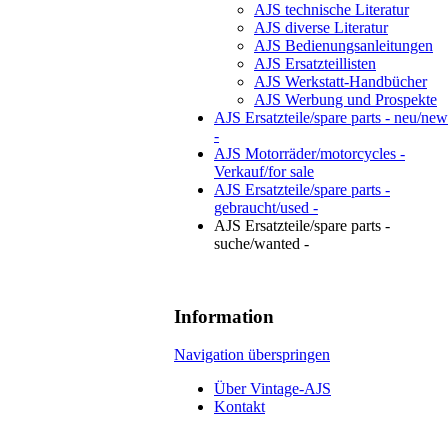
AJS technische Literatur
AJS diverse Literatur
AJS Bedienungsanleitungen
AJS Ersatzteillisten
AJS Werkstatt-Handbücher
AJS Werbung und Prospekte
AJS Ersatzteile/spare parts - neu/new
-
AJS Motorräder/motorcycles -
Verkauf/for sale
AJS Ersatzteile/spare parts -
gebraucht/used -
AJS Ersatzteile/spare parts -
suche/wanted -
Information
Navigation überspringen
Über Vintage-AJS
Kontakt