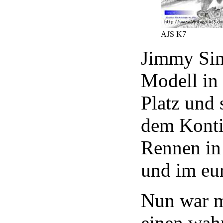
AJS K7
Jimmy Sim
Modell in
Platz und 
dem Konti
Rennen in
und im eu
Nun war m
einen wah