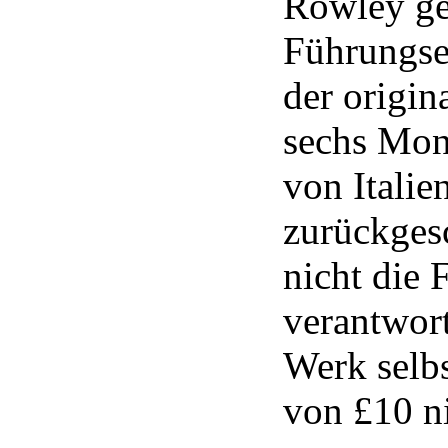
Rowley ge
Führungset
der origi
sechs Mona
von Italie
zurückges
nicht die 
verantwort
Werk selbs
von £10 ni