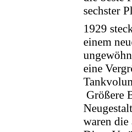
sechster Pl
1929 stec
einem ne
ungewöhnl
eine Verg
Tankvolum
Größere B
Neugestal
waren die