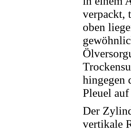
in einem 
verpackt, 
oben lieg
gewöhnlich
Ölversor
Trockensu
hingegen d
Pleuel auf 
Der Zylind
vertikale 