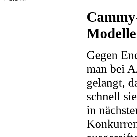
Cammy-
Modelle
Gegen End
man bei A
gelangt, d
schnell si
in nächste
Konkurren