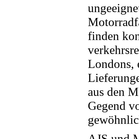
ungeeignet
Motorradf
finden kon
verkehrsre
Londons, e
Lieferunge
aus den Mi
Gegend v
gewöhnlich
AJS und M