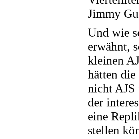
Jimmy Gut
Und wie s
erwähnt, s
kleinen AJ
hätten die
nicht AJS
der intere
eine Repl
stellen kö