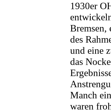
1930er OH
entwickel
Bremsen, e
des Rahme
und eine 
das Nocke
Ergebniss
Anstrengu
Manch ein
waren froh