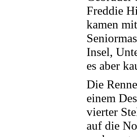
Freddie H
kamen mit
Seniormas
Insel, Un
es aber k
Die Renne
einem Desa
vierter St
auf die No