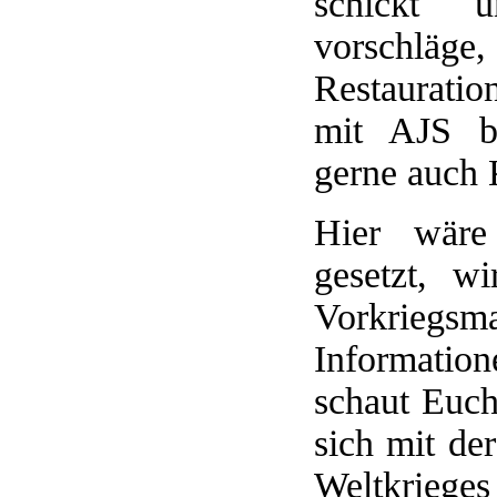
schickt u
vorschläg
Restauration
mit AJS b
gerne auch K
Hier wäre
gesetzt, w
Vorkriegsm
Information
schaut Euch
sich mit de
Weltkrieges