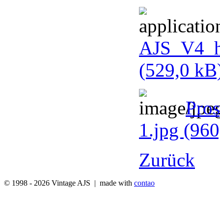
AJS_V4_hi
(529,0 kB
Pros
1.jpg
(960
Zurück
© 1998 - 2026 Vintage AJS | made with
contao